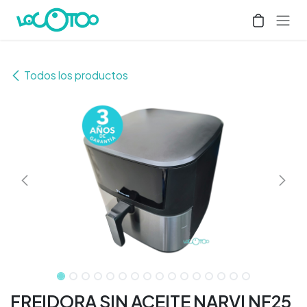
Ir al contenido
Todos los productos
FREIDORA SIN ACEITE NARVI NF25