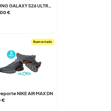
SAMSUNG GALAXY S26 ULTRA Libre 6,9 '' 12 GB 512 GB 100% 5G NFC
,00
€
Buen estado
eporte NIKE AIR MAX DN
0
€