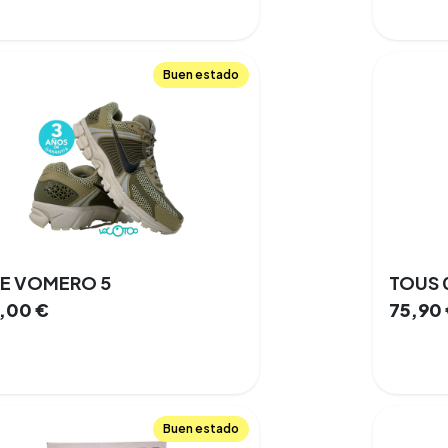
Buen estado
KE VOMERO 5
5,00
€
75,90
Buen estado