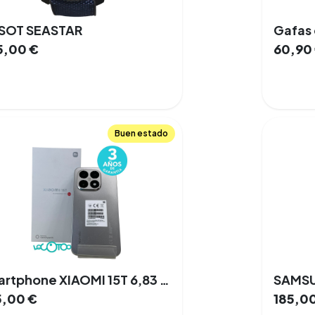
SSOT SEASTAR
Gafas 
5,00
€
60,90
Buen estado
Smartphone XIAOMI 15T 6,83 '' 12 GB 256 GB Doble SIM 5G NFC
5,00
€
185,0