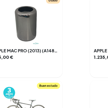
Usado
APPLE MAC PRO (2013) (A1481) 512 GB SSD 128 GB Intel Xeon MacOS Monterey 12.7.4 AMD FirePro D500 3 GB
5,00
€
1.235
Buen estado