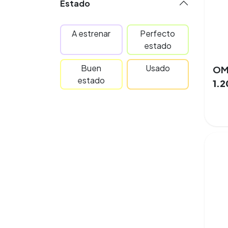
Estado
A estrenar
Perfecto
estado
Buen
Usado
OM
estado
1.