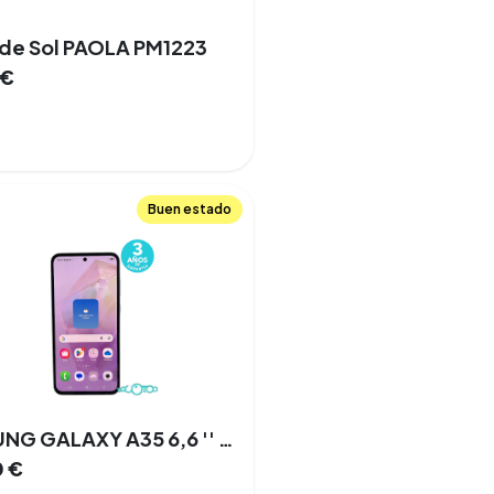
de Sol PAOLA PM1223
€
Buen estado
SAMSUNG GALAXY A35 6,6 '' 6 GB 128 GB 3 Cámaras Doble SIM 5G NFC
0
€