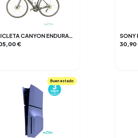
BICICLETA CANYON ENDURACE AL DISC 8.0 ULTEGRA
205,00
€
30,90
Buen estado