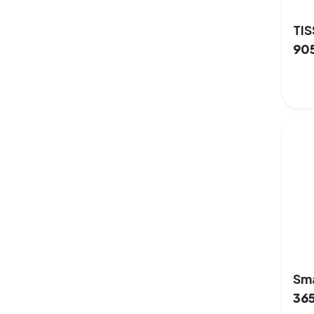
TI
90
36