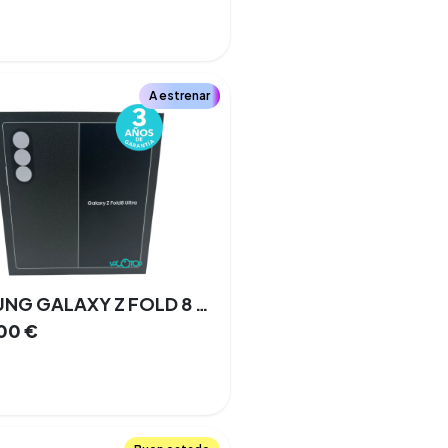
A estrenar
SAMSUNG GALAXY Z FOLD 8 ULTRA 8,0 '' 12 GB 512 GB Doble SIM 5G NFC
,00
€