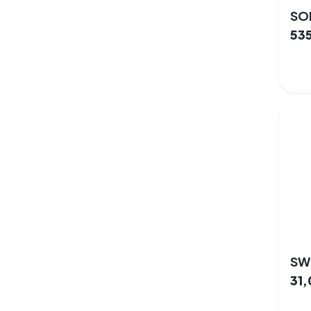
SON
53
31