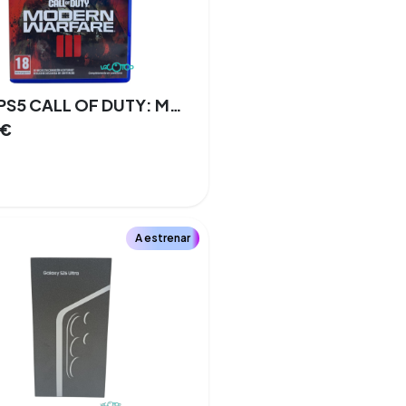
SONY PS5 CALL OF DUTY: MODERN WARFARE III
€
A estrenar