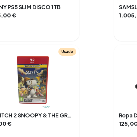
Y PS5 SLIM DISCO 1TB
5,00
€
1.005
Usado
SWITCH 2 SNOOPY & THE GREAT MYSTERY CLUB DELUXE EDITION Nintendo Switch 2
Ropa D
,00
€
125,0