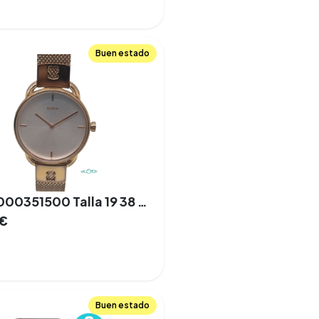
Buen estado
TOUS 000351500 Talla 19 38 mm Cuarzo Acero
€
Buen estado