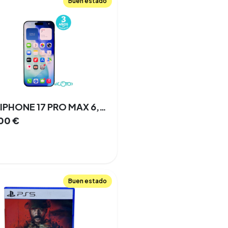
Buen estado
APPLE IPHONE 17 PRO MAX 6,9 '' 12 GB 256 GB 3 Cámaras Doble SIM 100% 5G NFC
,00
€
Buen estado