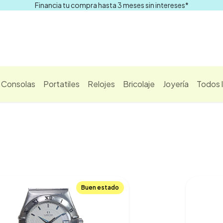
Financia tu compra hasta 3 meses sin intereses*
Comprar
Consolas
Portatiles
Relojes
Bricolaje
Joyería
Todos 
Buen estado