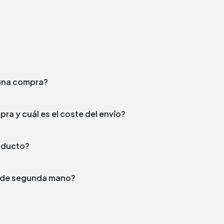
e una compra?
¿En qué plazo enviamos tu compra y cuál es el coste del envío?
producto?
to de segunda mano?