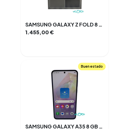
SAMSUNG GALAXY Z FOLD 8 7,6 '' 12 GB 256 GB 2 Cámaras Doble SIM 100% 5G NFC
1.455,00
€
Buen estado
SAMSUNG GALAXY A35 8 GB 256 GB