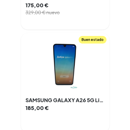
175,00
€
329,00
€
nuevo
Buen estado
SAMSUNG GALAXY A26 5G Libre 6,7 '' 6 GB 256 GB 5G NFC
185,00
€