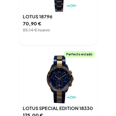
LOTUS 18796
70,90
€
85,14
€
nuevo
Perfecto estado
LOTUS SPECIAL EDITION 18330
175,00
€