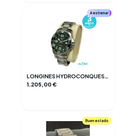
A estrenar
LONGINES HYDROCONQUEST L3.782.4 Talla 20 41 mm SI Automático Acero inoxidable HOMBRE Documentación
1.205,00
€
Buen estado