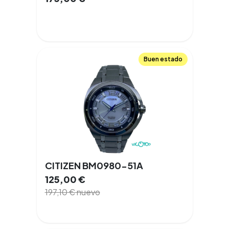
Buen estado
CITIZEN BM0980-51A
125,00
€
197,10
€
nuevo