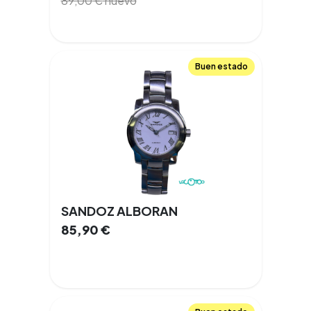
89,00
€
nuevo
Buen estado
SANDOZ ALBORAN
85,90
€