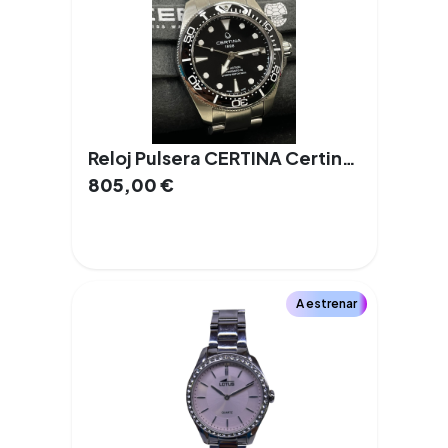
Reloj Pulsera CERTINA Certina DS Action C032.607.11.051.00
805,00
€
A estrenar