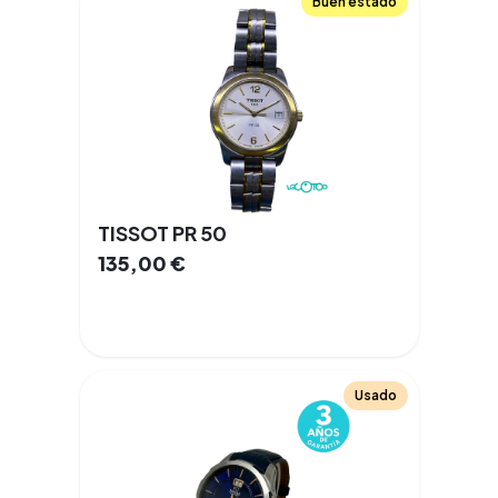
Buen estado
TISSOT PR 50
135,00
€
Usado