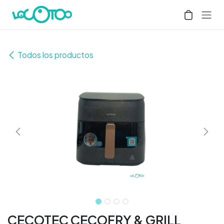
Ir al contenido
Todos los productos
CECOTEC CECOFRY & GRILL