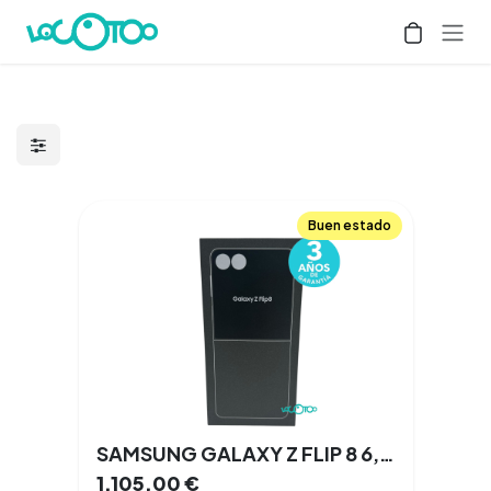
Ir al contenido
Buen estado
SAMSUNG GALAXY Z FLIP 8 6,9 '' 12 GB Doble SIM 5G NFC
1.105,00
€