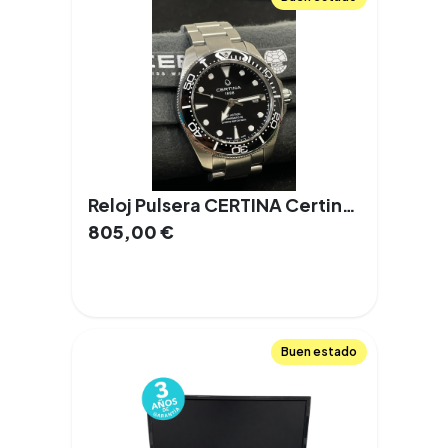
Reloj Pulsera CERTINA Certina DS Action C032.607.11.051.00
805,00
€
Buen estado