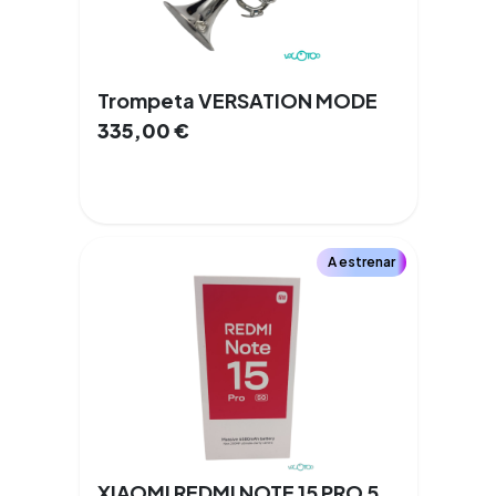
Trompeta VERSATION MODE
335,00
€
A estrenar
XIAOMI REDMI NOTE 15 PRO 5G Libre 6,83 '' 8 GB 256 GB 100% 5G NFC