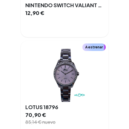
NINTENDO SWITCH VALIANT HEARTS
12,90
€
A estrenar
LOTUS 18796
70,90
€
85,14
€
nuevo