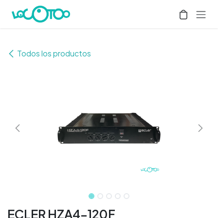
Ir al contenido
Todos los productos
ECLER HZA4-120F