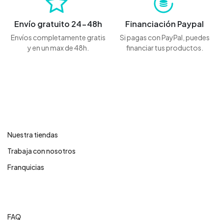
Envío gratuito 24-48h
Financiación Paypal
Envíos completamente gratis
Si pagas con PayPal, puedes
y en un max de 48h.
financiar tus productos.
Contáctanos
Nuestra tiendas
Trabaja con nosotros
Franquicias
Centro de ayuda
FAQ