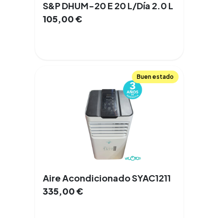
S&P DHUM-20 E 20 L/Día 2.0 L
105,00
€
Buen estado
Aire Acondicionado SYAC1211
335,00
€