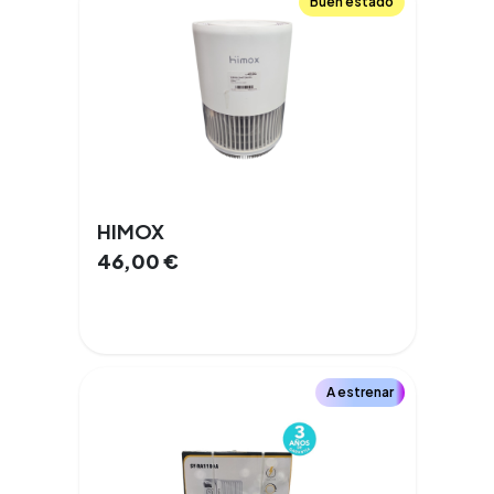
Buen estado
HIMOX
46,00
€
A estrenar