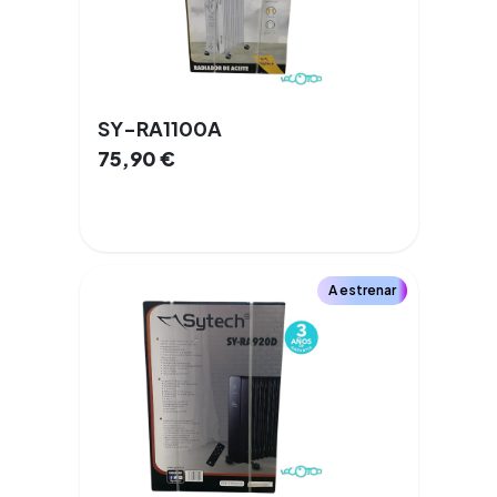
SY-RA1100A
75,90
€
A estrenar