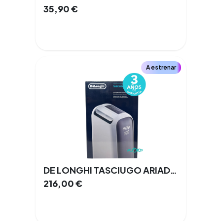
35,90
€
A estrenar
DE LONGHI TASCIUGO ARIADRY LIGHT DNS80
216,00
€