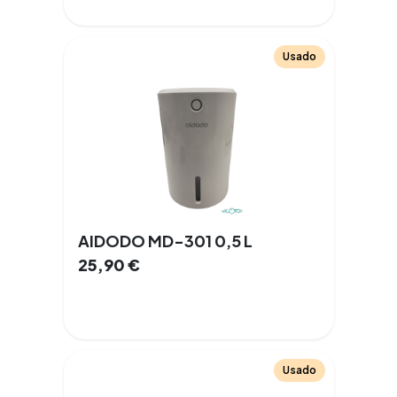
Usado
AIDODO MD-301 0,5 L
25,90
€
Usado