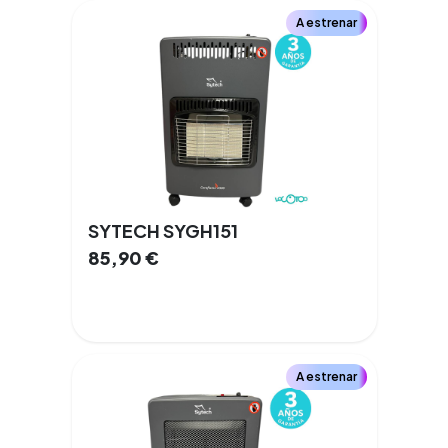
A estrenar
SYTECH SYGH151
85,90
€
A estrenar