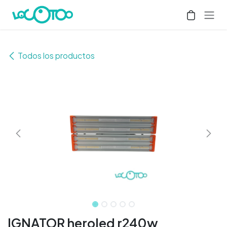
Ir al contenido
Todos los productos
IGNATOR heroled r240w