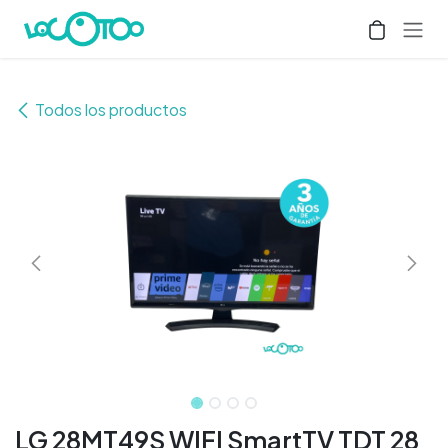
Ir al contenido
Todos los productos
LG 28MT49S WIFI SmartTV TDT 28