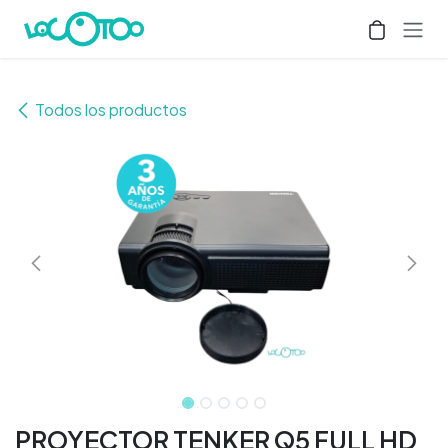
Ir al contenido
Todos los productos
PROYECTOR TENKER Q5 FULL HD