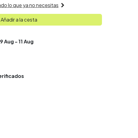
do lo que ya no necesitas
Añadir a la cesta
09 Aug - 11 Aug
rificados