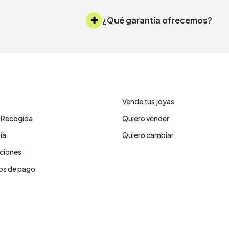
¿Qué garantía ofrecemos?
ro de ayuda
Servicios
Vende tus joyas
y Recogida
Quiero vender
ía
Quiero cambiar
ciones
s de pago