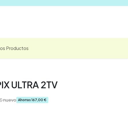
Vender
los Productos
IX ULTRA 2TV
€
nuevo
Ahorras
167,00
€