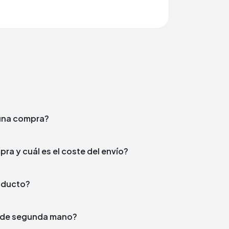
e una compra?
¿En qué plazo enviamos tu compra y cuál es el coste del envío?
producto?
to de segunda mano?