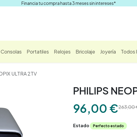
Financia tu compra hasta 3 meses sin intereses*
Comprar
Consolas
Portatiles
Relojes
Bricolaje
Joyería
Todos 
OPIX ULTRA 2TV
PHILIPS NEOP
96,00
€
263,00
Estado
Perfecto estado