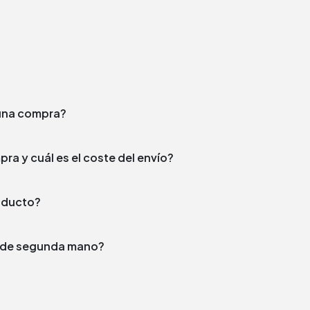
e una compra?
¿En qué plazo enviamos tu compra y cuál es el coste del envío?
producto?
to de segunda mano?