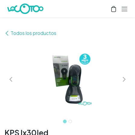
Ir al contenido
Todos los productos
KPS lx30led