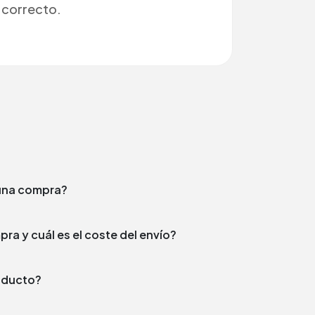
correcto.
e una compra?
¿En qué plazo enviamos tu compra y cuál es el coste del envío?
producto?