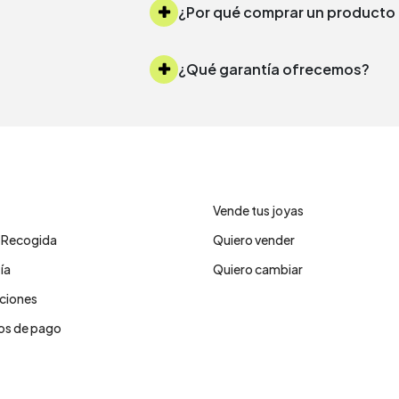
¿Por qué comprar un produc
¿Qué garantía ofrecemos?
ro de ayuda
Servicios
Vende tus joyas
y Recogida
Quiero vender
ía
Quiero cambiar
ciones
s de pago