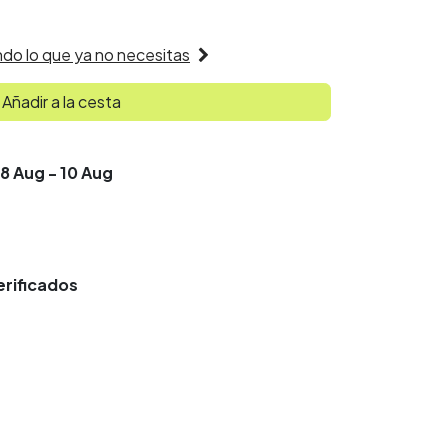
do lo que ya no necesitas
Añadir a la cesta
08 Aug - 10 Aug
rificados