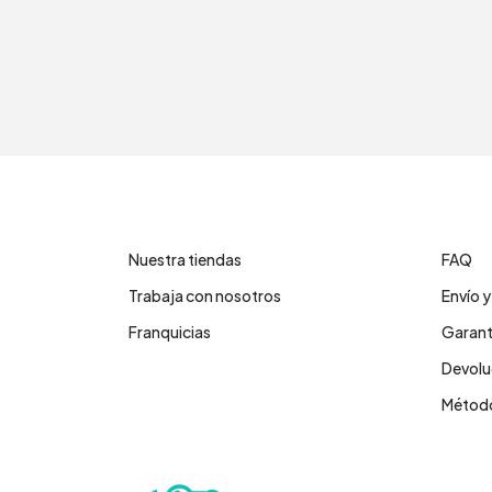
Contáctanos
Cent
Nuestra tiendas
FAQ
Trabaja con nosotros
Envío 
Franquicias
Garant
Devolu
Método