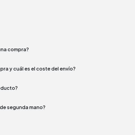
e una compra?
¿En qué plazo enviamos tu compra y cuál es el coste del envío?
producto?
to de segunda mano?