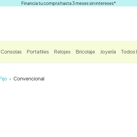
Financia tu compra hasta 3 meses sin intereses*
Comprar
Consolas
Portatiles
Relojes
Bricolaje
Joyería
Todos 
Fijo
Convencional