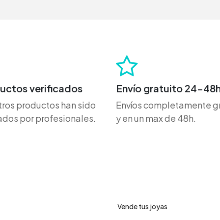
uctos verificados
Envío gratuito 24-48
ros productos han sido
Envíos completamente gr
dos por profesionales.
y en un max de 48h.
ro de ayuda
Servicios
Vende tus joyas