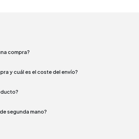
e una compra?
¿En qué plazo enviamos tu compra y cuál es el coste del envío?
producto?
to de segunda mano?