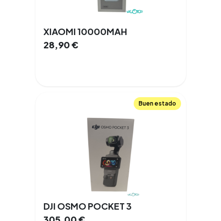
XIAOMI 10000MAH
28,90
€
Buen estado
DJI OSMO POCKET 3
305,00
€