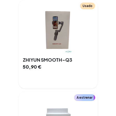
Usado
ZHIYUN SMOOTH-Q3
50,90
€
A estrenar