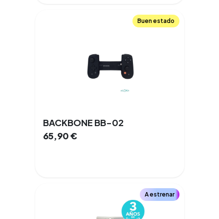
Buen estado
BACKBONE BB-02
65,90
€
A estrenar