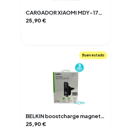
CARGADOR XIAOMI MDY-17-EF 45W
25,90
€
Buen estado
BELKIN boostcharge magnetic wireless car charger
25,90
€