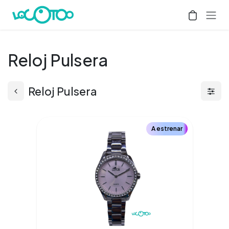
Ir al contenido
Reloj Pulsera
Reloj Pulsera
A estrenar