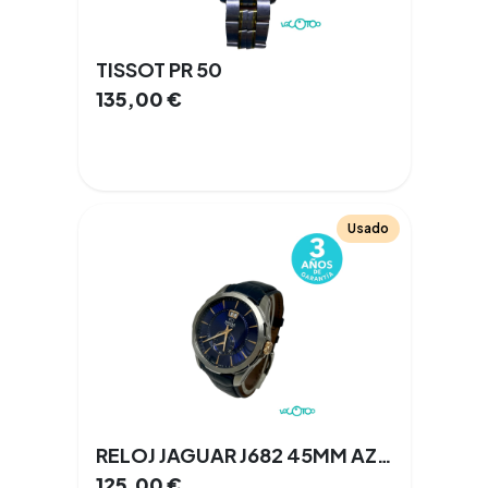
TISSOT PR 50
135,00
€
Usado
RELOJ JAGUAR J682 45MM AZUL/PLATA
125,00
€