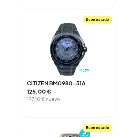
Buen estado
CITIZEN BM0980-51A
125,00
€
197,10
€
nuevo
Buen estado