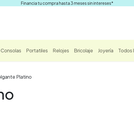
Financia tu compra hasta 3 meses sin intereses*
Comprar
Consolas
Portatiles
Relojes
Bricolaje
Joyería
Todos 
lgante Platino
no