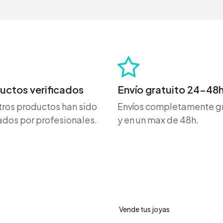
uctos verificados
Envío gratuito 24-48
ros productos han sido
Envíos completamente gr
dos por profesionales.
y en un max de 48h.
ro de ayuda
Servicios
Vende tus joyas