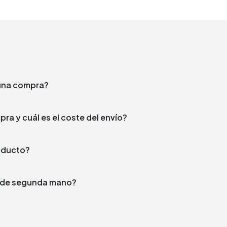
e una compra?
¿En qué plazo enviamos tu compra y cuál es el coste del envío?
producto?
to de segunda mano?