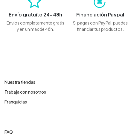
Envío gratuito 24-48h
Financiación Paypal
Envíos completamente gratis
Si pagas con PayPal, puedes
y en un max de 48h.
financiar tus productos.
Contáctanos
Nuestra tiendas
Trabaja con nosotros
Franquicias
Centro de ayuda
FAQ