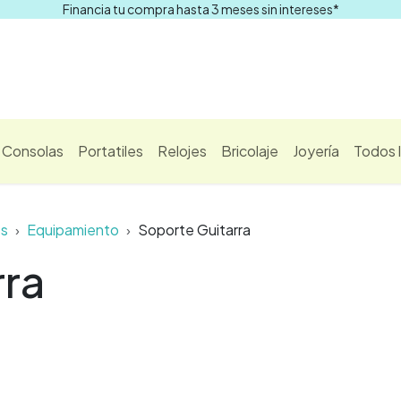
Financia tu compra hasta 3 meses sin intereses*
Comprar
Consolas
Portatiles
Relojes
Bricolaje
Joyería
Todos 
es
Equipamiento
Soporte Guitarra
rra