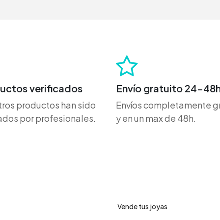
uctos verificados
Envío gratuito 24-48
ros productos han sido
Envíos completamente gr
dos por profesionales.
y en un max de 48h.
ro de ayuda
Servicios
Vende tus joyas