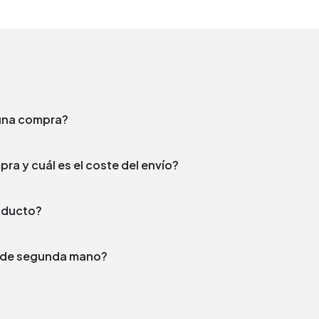
e una compra?
¿En qué plazo enviamos tu compra y cuál es el coste del envío?
producto?
to de segunda mano?