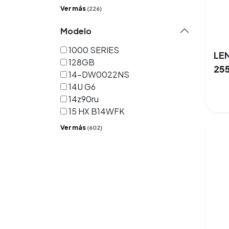
Ver más
(226)
Modelo
1000 SERIES
128GB
25
14-DW0022NS
14U G6
14z90ru
15 HX B14WFK
Ver más
(602)