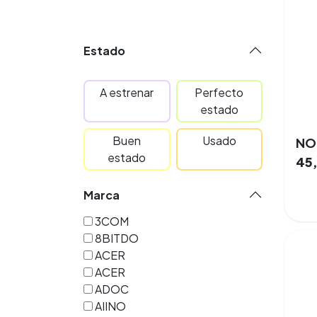
Estado
A estrenar
Perfecto
estado
Buen
Usado
NOL
estado
45
Marca
3COM
8BITDO
ACER
ACER
ADOC
AIINO