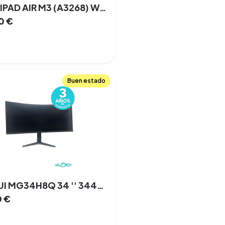
APPLE IPAD AIR M3 (A3268) WIFI 13" 8 GB 128 GB IOS
0
€
Buen estado
KOORUI MG34H8Q 34 '' 3440x1440 180 Hz HDMI DisplayPort
0
€