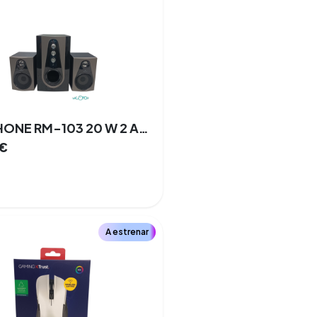
SAMPHONE RM-103 20 W 2 Altavoces
€
A estrenar