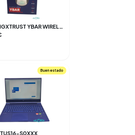
GAMINGXTRUST YBAR WIRELESS GAMING MOUSE Gaming USB
€
Buen estado
CTUS16-S0XXX