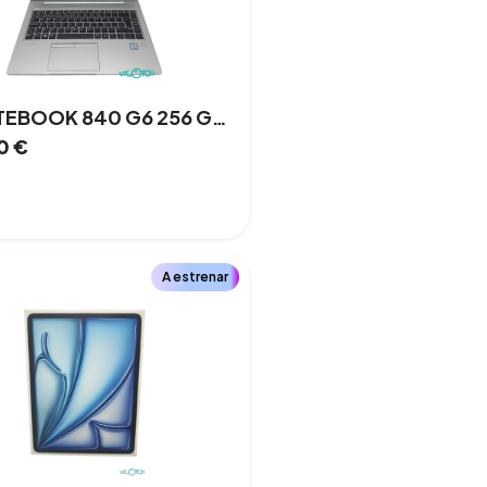
HP ELITEBOOK 840 G6 256 GB SSD 8 GB Intel I5 8va Gen. WINDOWS 11 PRO 100%
0
€
A estrenar