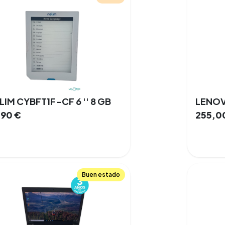
IM CYBFT1F-CF 6 '' 8 GB
,90
€
255,0
Buen estado