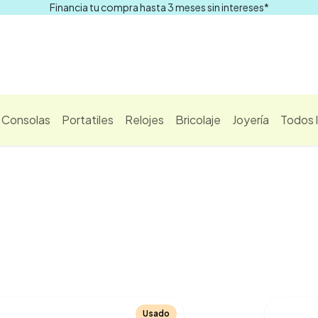
Financia tu compra hasta 3 meses sin intereses*
Comprar
Consolas
Portatiles
Relojes
Bricolaje
Joyería
Todos 
Usado