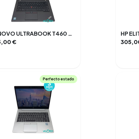
LENOVO ULTRABOOK T460 256 GB SSD 16 GB Intel I7 6ta Gen. WINDOWS 10 PRO 40% 63%
5,00
€
305,0
Perfecto estado