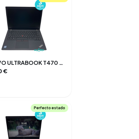
LENOVO ULTRABOOK T470 256 GB SSD 8 GB Intel I5 7ma Gen. WINDOWS 10 PRO 80%
0
€
Perfecto estado