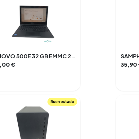
LENOVO 500E 32 GB EMMC 2 GB Intel Celeron Chrome OS 11 '' Compartida
5,00
€
35,90
Buen estado