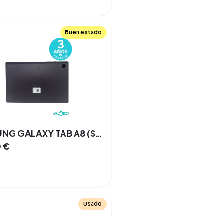
Buen estado
SAMSUNG GALAXY TAB A8 (SM-X205) WIFI 10.5 4 GB 64 GB
0
€
Usado