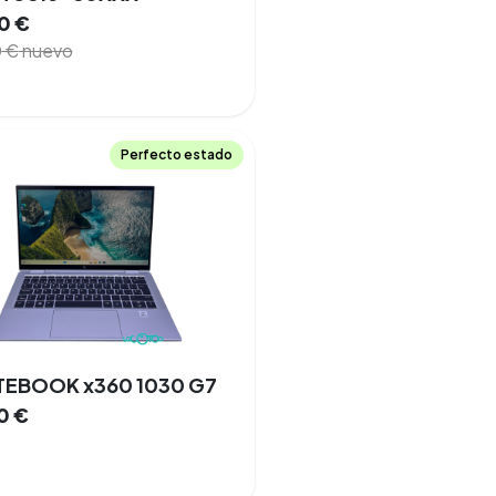
0
€
0
€
nuevo
Perfecto estado
ITEBOOK x360 1030 G7
0
€