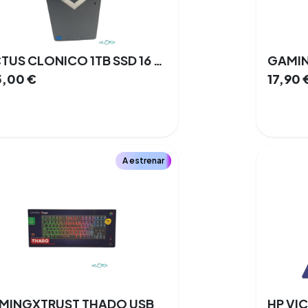
VICTUS CLONICO 1TB SSD 16 GB Intel I5 12va Gen. Windows 10 Nvidia GeForce GTX 1650 4 GB
5,00
€
17,90
A estrenar
MINGXTRUST THADO USB
HP VI