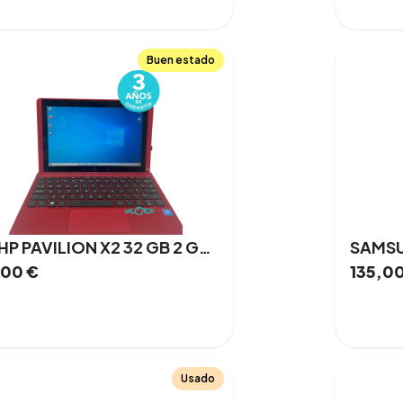
Buen estado
HP HP PAVILION X2 32 GB 2 GB Intel Atom X5 Windows 10 10.1 Tactil
,00
€
135,0
Usado