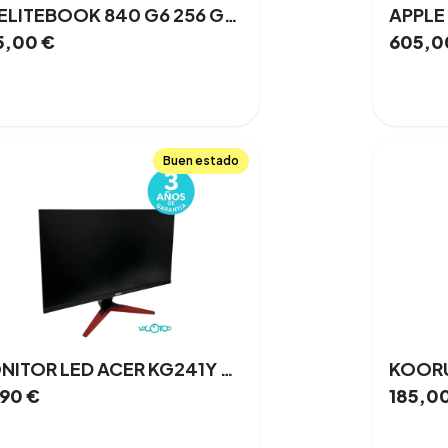
HP ELITEBOOK 840 G6 256 GB SSD 8 GB Intel I5 8va Gen. WINDOWS 11 PRO 100%
5,00
€
605,0
Buen estado
MONITOR LED ACER KG241Y 24" FHD 60HZ
,90
€
185,0