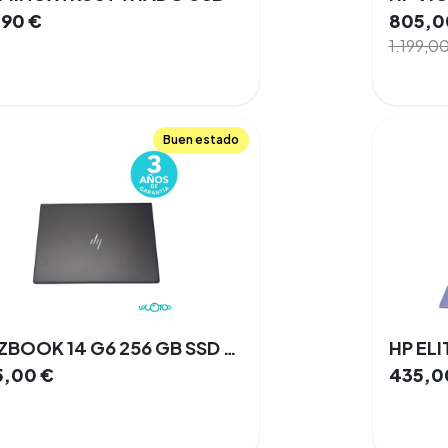
,90
€
805,0
1.199,0
Buen estado
HP ZBOOK 14 G6 256 GB SSD 16 GB Intel I5 8va Gen. Windows 11 14 '' 66%
HP EL
5,00
€
435,0