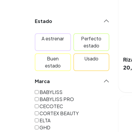
Estado
A estrenar
Perfecto
estado
Buen
Usado
estado
20
Marca
BABYLISS
BABYLISS PRO
CECOTEC
CORTEX BEAUTY
ELTA
GHD