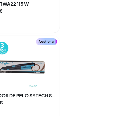
TWA22 115 W
€
A estrenar
ALISADOR DE PELO SYTECH SYPP22
€