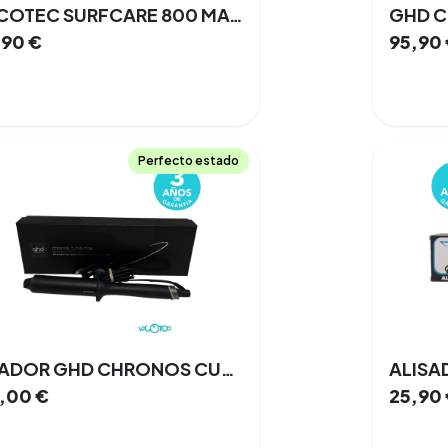
CECOTEC SURFCARE 800 MAGIC WAVES PRO 93 W
GHD C
,90
€
95,90
Perfecto estado
RIZADOR GHD CHRONOS CURVE MAX NEGRO
5,00
€
25,90