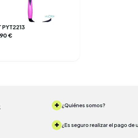
T PYT2213
,90
€
s
¿Quiénes somos?
¿Es seguro realizar el pago d