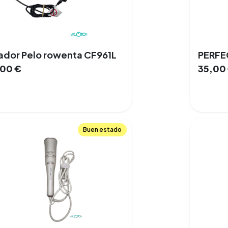
ador Pelo rowenta CF961L
,00
€
35,00
Buen estado