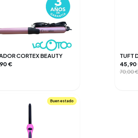
ZADOR CORTEX BEAUTY
TUFT D
,90
€
45,90
70,00
Buen estado