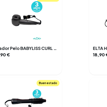
Rizador Pelo BABYLISS CURL SECRET 25 W
ELTA 
,90
€
18,90
Buen estado