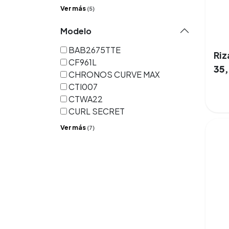
Ver más
(5)
Modelo
BAB2675TTE
Riz
CF961L
35
CHRONOS CURVE MAX
CTI007
CTWA22
CURL SECRET
Ver más
(7)