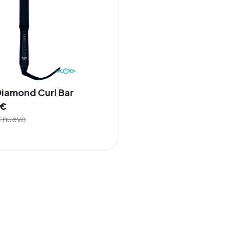
iamond Curl Bar
€
€
nuevo