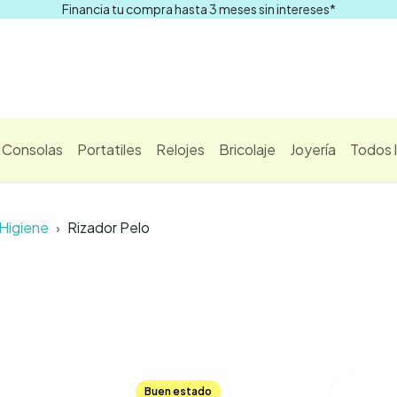
Financia tu compra hasta 3 meses sin intereses*
Comprar
Consolas
Portatiles
Relojes
Bricolaje
Joyería
Todos 
Higiene
Rizador Pelo
Buen estado