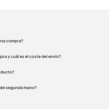
e una compra?
¿En qué plazo enviamos tu compra y cuál es el coste del envío?
producto?
to de segunda mano?