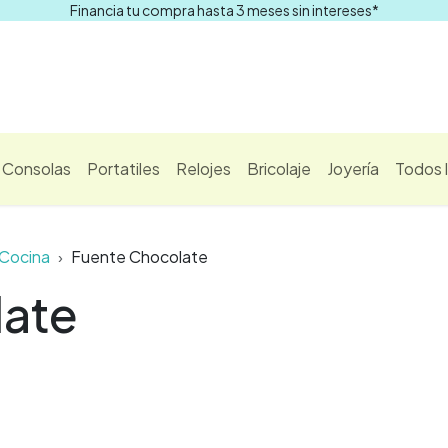
Financia tu compra hasta 3 meses sin intereses*
Comprar
Consolas
Portatiles
Relojes
Bricolaje
Joyería
Todos 
Cocina
Fuente Chocolate
late