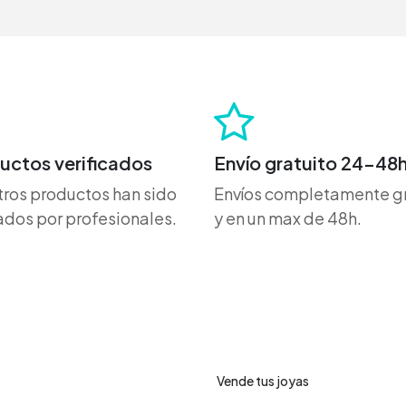
uctos verificados
Envío gratuito 24-48
ros productos han sido
Envíos completamente gr
dos por profesionales.
y en un max de 48h.
ro de ayuda
Servicios
Vende tus joyas