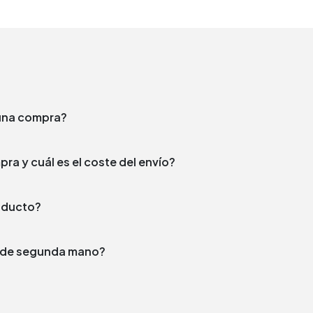
e una compra?
¿En qué plazo enviamos tu compra y cuál es el coste del envío?
producto?
to de segunda mano?