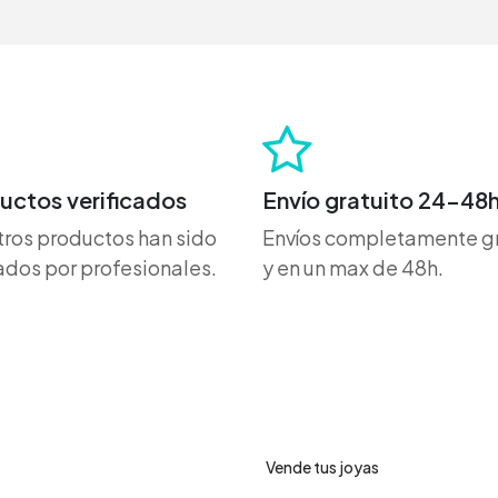
uctos verificados
Envío gratuito 24-48
ros productos han sido
Envíos completamente gr
dos por profesionales.
y en un max de 48h.
ro de ayuda
Servicios
Vende tus joyas