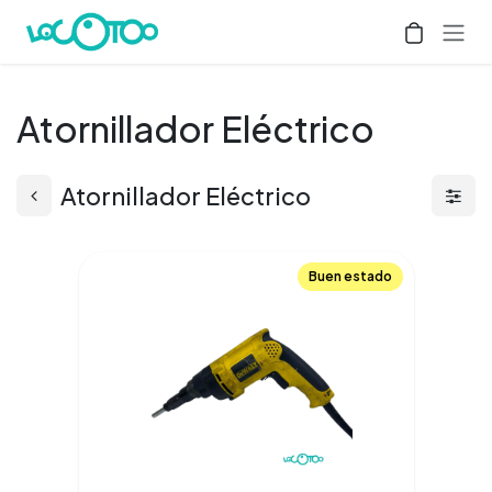
Ir al contenido
Atornillador Eléctrico
Atornillador Eléctrico
Buen estado