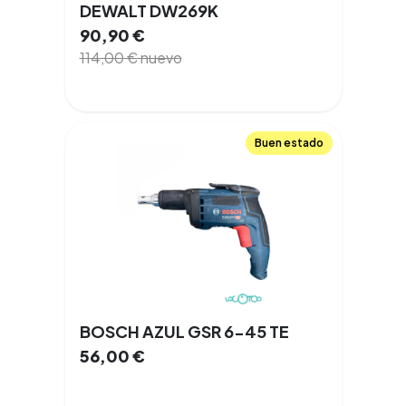
DEWALT DW269K
90,90
€
114,00
€
nuevo
Buen estado
BOSCH AZUL GSR 6-45 TE
56,00
€