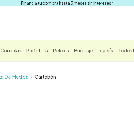
Financia tu compra hasta 3 meses sin intereses*
Comprar
Consolas
Portatiles
Relojes
Bricolaje
Joyería
Todos 
ta De Medida
Cartabón