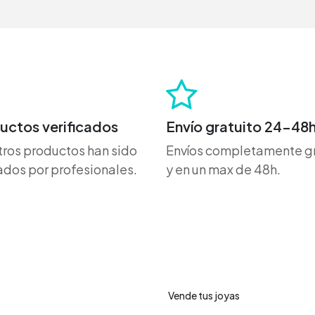
uctos verificados
Envío gratuito 24-48
ros productos han sido
Envíos completamente gr
dos por profesionales.
y en un max de 48h.
ro de ayuda
Servicios
Vende tus joyas