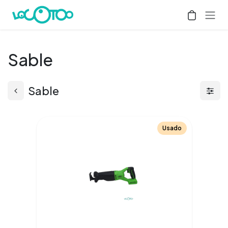
Ir al contenido
Sable
Sable
Usado