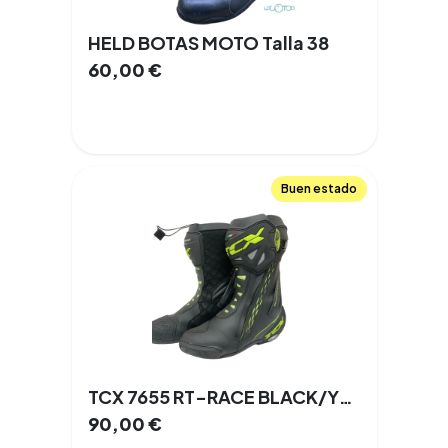
HELD BOTAS MOTO Talla 38
60,00
€
Buen estado
TCX 7655 RT-RACE BLACK/YELLOW FLUO
90,00
€