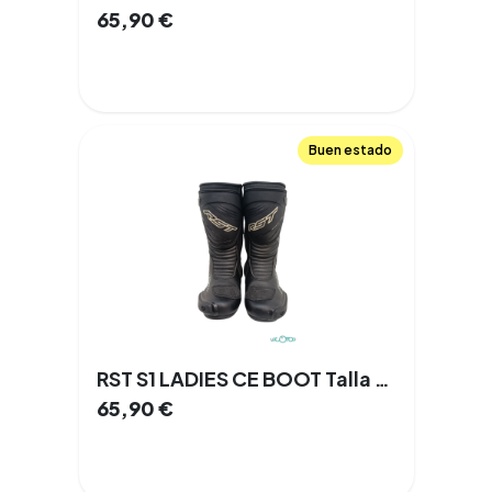
65,90
€
Buen estado
RST S1 LADIES CE BOOT Talla 38
65,90
€